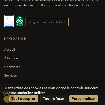
de paix pour découvrir la Bourgogne et la vallée de la Loire.
Programme de Fidélité ↗
NAVIGATION
Accueil
À Propos
Chambres
Services
Tarifs
Ce site utilise des cookies et vous donne le contrôle sur ceux
que vous souhaitez activer
Galerie
Tout accepter
Tout refuser
Personnaliser
Contact